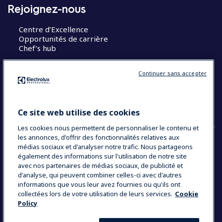
Rejoignez-nous
Centre d’Excellence
Opportunités de carrière
Chef’s hub
Restons en contact
Continuer sans accepter
Contact
Blog
Ce site web utilise des cookies
Les cookies nous permettent de personnaliser le contenu et
les annonces, d'offrir des fonctionnalités relatives aux
médias sociaux et d'analyser notre trafic. Nous partageons
également des informations sur l'utilisation de notre site
COUNTRY AND LANGUAGE
avec nos partenaires de médias sociaux, de publicité et
VOTRE SÉLECTION : FRANCE
d'analyse, qui peuvent combiner celles-ci avec d'autres
informations que vous leur avez fournies ou qu'ils ont
collectées lors de votre utilisation de leurs services.
Cookie
Policy
Data Privacy Statement
Politique de cookies
Mentions légales
CGV
Plan du site