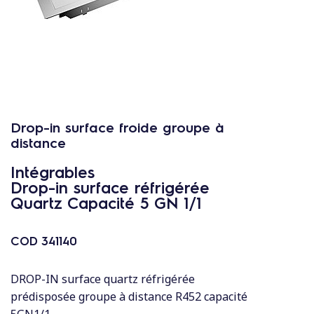
c
o
n
t
e
n
u
Drop-in surface froide groupe à
distance
Intégrables
Drop-in surface réfrigérée
Quartz Capacité 5 GN 1/1
COD
341140
DROP-IN surface quartz réfrigérée
prédisposée groupe à distance R452 capacité