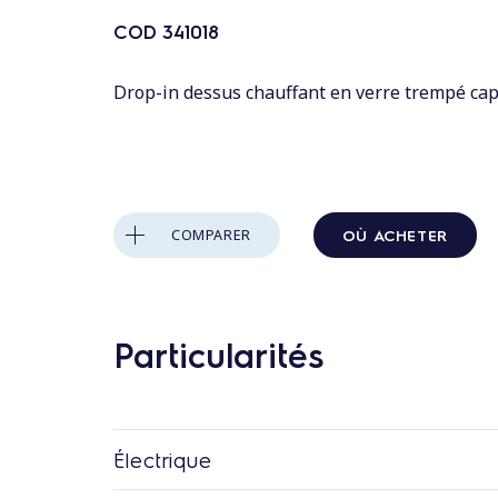
n
t
COD
341018
a
Drop-in dessus chauffant en verre trempé cap
u
c
o
n
t
OÙ ACHETER
COMPARER
e
n
u
Particularités
Électrique