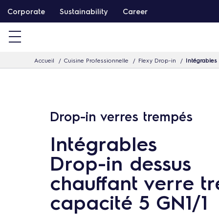
P
Corporate
Sustainability
Career
a
s
s
Accueil
Cuisine Professionnelle
Flexy Drop-in
Intégrables
e
r
d
i
Drop-in verres trempés
r
e
Intégrables
c
Drop-in dessus
t
chauffant verre t
e
m
capacité 5 GN1/1
e