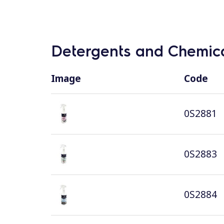
Detergents and Chemica
Image
Code
0S2881
0S2883
0S2884