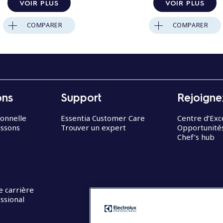
VOIR PLUS
VOIR PLUS
COMPARER
COMPARER
ons
Support
Rejoigne
ionnelle
Essentia Customer Care
Centre d’Exc
issons
Trouver un expert
Opportunités
Chef’s hub
e carrière
ssional