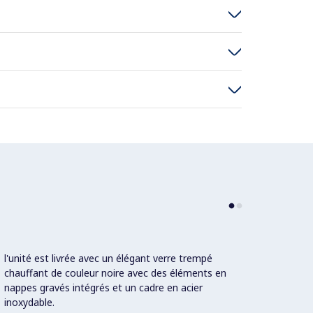
l'unité est livrée avec un élégant verre trempé
Les al
chauffant de couleur noire avec des éléments en
maint
nappes gravés intégrés et un cadre en acier
les No
inoxydable.