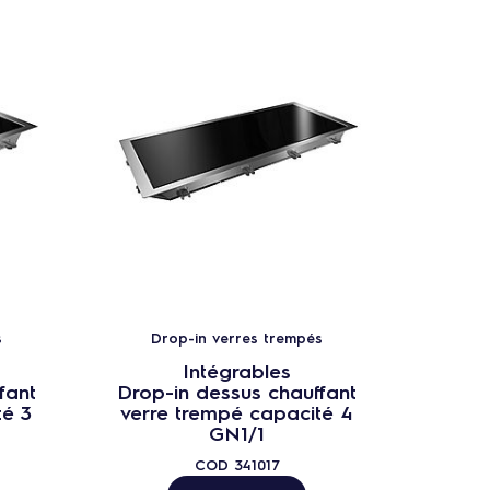
s
Drop-in verres trempés
Dr
Intégrables
fant
Drop-in dessus chauffant
Drop-
té 3
verre trempé capacité 4
verr
GN1/1
COD
341017