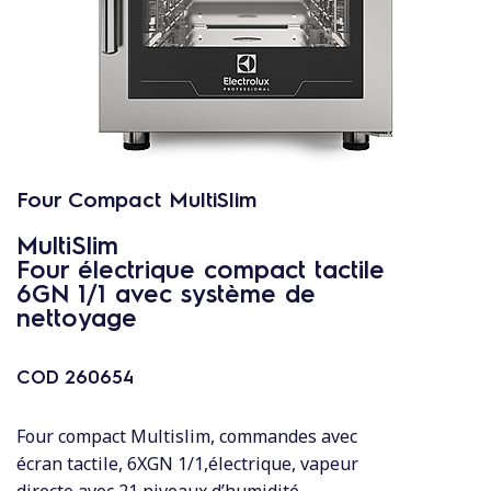
c
o
n
t
e
n
u
Four Compact MultiSlim
MultiSlim
Four électrique compact tactile
6GN 1/1 avec système de
nettoyage
COD
260654
Four compact Multislim, commandes avec
écran tactile, 6XGN 1/1,électrique, vapeur