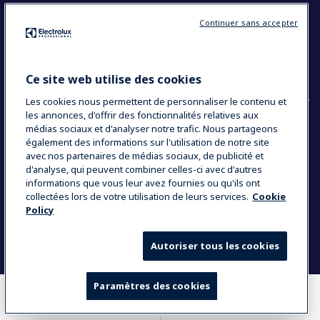
Restons en contact
Continuer sans accepter
Contact
Blog
Ce site web utilise des cookies
Les cookies nous permettent de personnaliser le contenu et
les annonces, d'offrir des fonctionnalités relatives aux
médias sociaux et d'analyser notre trafic. Nous partageons
également des informations sur l'utilisation de notre site
COUNTRY AND LANGUAGE
avec nos partenaires de médias sociaux, de publicité et
VOTRE SÉLECTION : FRANCE
d'analyse, qui peuvent combiner celles-ci avec d'autres
informations que vous leur avez fournies ou qu'ils ont
collectées lors de votre utilisation de leurs services.
Cookie
Policy
Data Privacy Statement
Politique de cookies
Mentions légales
CGV
Plan du site
Autoriser tous les cookies
Paramètres des cookies
OÙ ACHETER
COMPARER