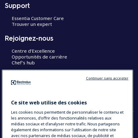
Support
Essentia Customer Care
Trouver un expert
Rejoignez-nous
Centre d’Excellence
Opportunités de carrière
Chef’s hub
Restons en contact
Continuer sans accepter
Contact
Blog
Ce site web utilise des cookies
Les cookies nous permettent de personnaliser le contenu et
les annonces, d'offrir des fonctionnalités relatives aux
médias sociaux et d'analyser notre trafic. Nous partageons
également des informations sur l'utilisation de notre site
COUNTRY AND LANGUAGE
avec nos partenaires de médias sociaux, de publicité et
VOTRE SÉLECTION : FRANCE