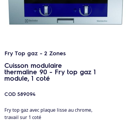
c
o
n
t
e
n
u
Fry Top gaz - 2 Zones
Cuisson modulaire
thermaline 90 - Fry top gaz 1
module, 1 coté
COD
589094
Fry top gaz avec plaque lisse au chrome,
travail sur 1 coté