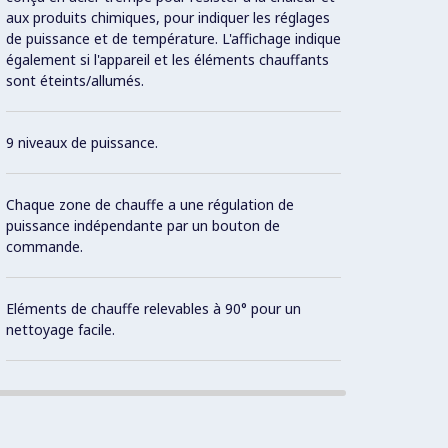
aux produits chimiques, pour indiquer les réglages
surfac
de puissance et de température. L'affichage indique
également si l'appareil et les éléments chauffants
Cuve f
sont éteints/allumés.
cuisso
9 niveaux de puissance.
Evacua
Chaque zone de chauffe a une régulation de
Rempli
puissance indépendante par un bouton de
commande.
Robine
comma
Eléments de chauffe relevables à 90° pour un
nettoyage facile.