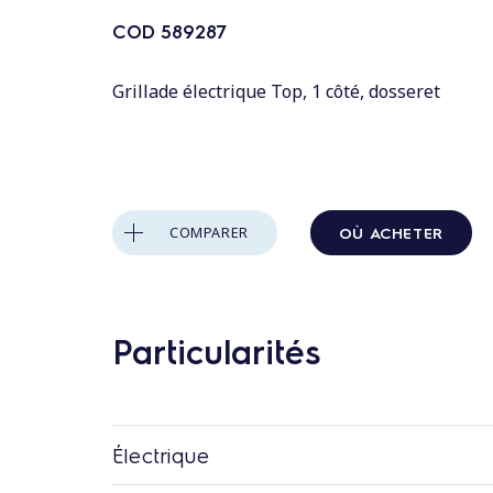
n
t
COD
589287
a
Grillade électrique Top, 1 côté, dosseret
u
c
o
n
t
OÙ ACHETER
COMPARER
e
n
u
Particularités
Électrique