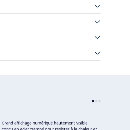
Grand affichage numérique hautement visible
Grille
conçu en acier trempé pour résister à la chaleur et
mm d'é