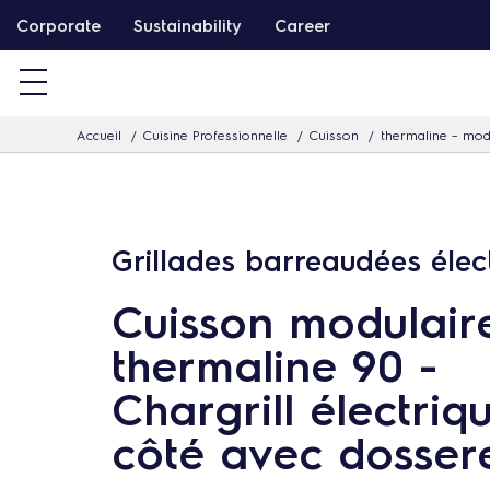
P
Corporate
Sustainability
Career
a
s
s
Accueil
Cuisine Professionnelle
Cuisson
thermaline – mod
e
r
d
i
Grillades barreaudées élec
r
e
Cuisson modulair
c
thermaline 90 -
t
Chargrill électriqu
e
m
côté avec dosser
e