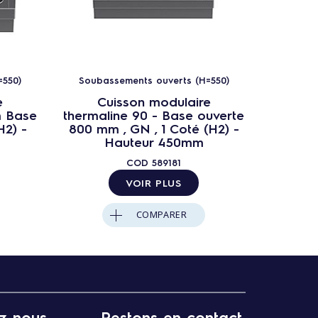
=550)
Soubassements ouverts (H=550)
Soubas
e
Cuisson modulaire
C
m Base
thermaline 90 - Base ouverte
ther
H2) -
800 mm , GN , 1 Coté (H2) -
Base 
Hauteur 450mm
COD
589181
VOIR PLUS
COMPARER
z-nous
Restons en contact