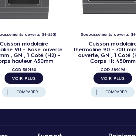
bassements ouverts (H=550)
Soubassements ouverts (H
Cuisson modulaire
Cuisson modulair
aline 90 - Base ouverte
thermaline 90 - 700 m
mm , GN , 1 Coté (H2) -
ouverte, GN , 1 Coté (
orps hauteur 450mm
Corps Ht 450mm
COD
589180
COD
589496
VOIR PLUS
VOIR PLUS
COMPARER
COMPARER
ons
Support
Rejoigne