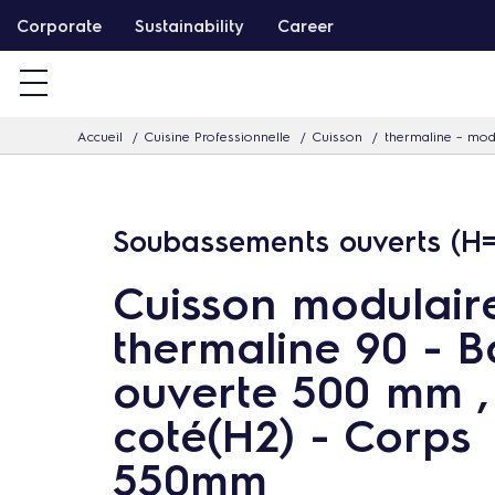
P
Corporate
Sustainability
Career
a
s
s
Accueil
Cuisine Professionnelle
Cuisson
thermaline – mod
e
r
d
Soubassements ouverts (H=
i
r
Cuisson modulair
e
thermaline 90 - B
c
t
ouverte 500 mm , 
e
coté(H2) - Corps
m
e
550mm