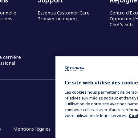
ionnelle
Essentia Customer Care
Centre d’Exc
issons
Trouver un expert
Opportunités
Chef’s hub
e carrière
ssional
Ce site web utilise des cooki
Les cookies nous permettent de personna
relatives aux médias sociaux et d'anal
l'utilisation de notre site avec nos par
combiner celles-ci avec d'autres inform
votre utilisation de leurs services.
Cook
s
Mentions légales
CGV
Plan du site