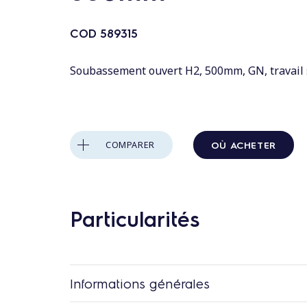
n
t
COD
589315
a
u
Soubassement ouvert H2, 500mm, GN, travail 
c
o
n
t
OÙ ACHETER
COMPARER
e
n
u
Particularités
Informations générales