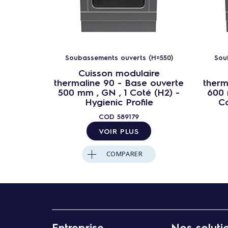
Soubassements ouverts (H=550)
Sou
Cuisson modulaire
thermaline 90 - Base ouverte
therm
500 mm , GN , 1 Coté (H2) -
600 
Hygienic Profile
C
COD
589179
VOIR PLUS
COMPARER
Entreprise
Nos soluti