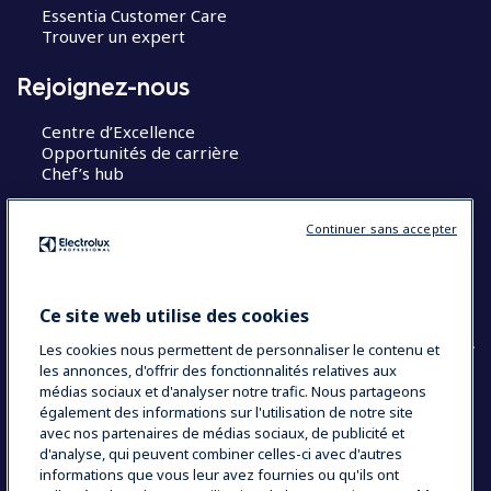
Essentia Customer Care
Trouver un expert
Rejoignez-nous
Centre d’Excellence
Opportunités de carrière
Chef’s hub
Restons en contact
Continuer sans accepter
Contact
Blog
Ce site web utilise des cookies
Les cookies nous permettent de personnaliser le contenu et
les annonces, d'offrir des fonctionnalités relatives aux
médias sociaux et d'analyser notre trafic. Nous partageons
également des informations sur l'utilisation de notre site
COUNTRY AND LANGUAGE
avec nos partenaires de médias sociaux, de publicité et
VOTRE SÉLECTION : FRANCE
d'analyse, qui peuvent combiner celles-ci avec d'autres
informations que vous leur avez fournies ou qu'ils ont