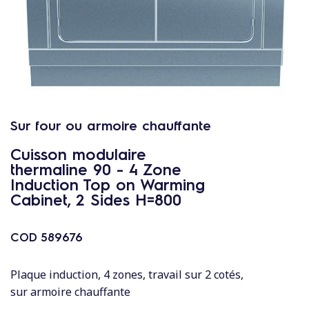
c
o
n
t
e
n
u
Sur four ou armoire chauffante
Cuisson modulaire
thermaline 90 - 4 Zone
Induction Top on Warming
Cabinet, 2 Sides H=800
COD
589676
Plaque induction, 4 zones, travail sur 2 cotés,
sur armoire chauffante