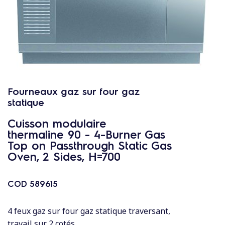
c
o
n
t
e
n
u
Fourneaux gaz sur four gaz
statique
Cuisson modulaire
thermaline 90 - 4-Burner Gas
Top on Passthrough Static Gas
Oven, 2 Sides, H=700
COD
589615
4 feux gaz sur four gaz statique traversant,
travail sur 2 cotés