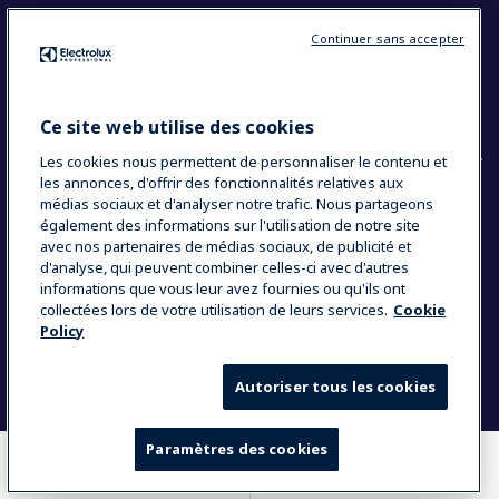
Restons en contact
Continuer sans accepter
Contact
Blog
Ce site web utilise des cookies
Les cookies nous permettent de personnaliser le contenu et
les annonces, d'offrir des fonctionnalités relatives aux
médias sociaux et d'analyser notre trafic. Nous partageons
également des informations sur l'utilisation de notre site
COUNTRY AND LANGUAGE
avec nos partenaires de médias sociaux, de publicité et
VOTRE SÉLECTION : FRANCE
d'analyse, qui peuvent combiner celles-ci avec d'autres
informations que vous leur avez fournies ou qu'ils ont
collectées lors de votre utilisation de leurs services.
Cookie
Policy
Data Privacy Statement
Politique de cookies
Mentions légales
CGV
Plan du site
Autoriser tous les cookies
Paramètres des cookies
OÙ ACHETER
COMPARER