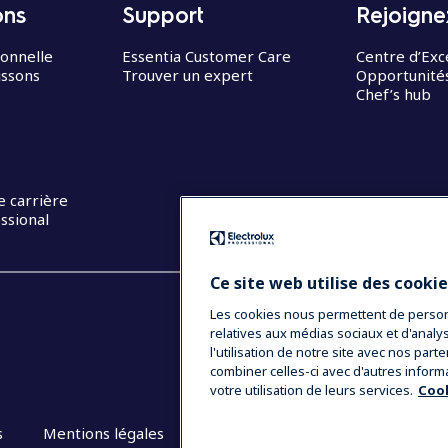
ons
Support
Rejoigne
ionnelle
Essentia Customer Care
Centre d’Exc
issons
Trouver un expert
Opportunités
Chef’s hub
e carrière
ssional
Ce site web utilise des cooki
Les cookies nous permettent de personna
relatives aux médias sociaux et d'anal
l'utilisation de notre site avec nos par
combiner celles-ci avec d'autres inform
votre utilisation de leurs services.
Cook
s
Mentions légales
CGV
Plan du site