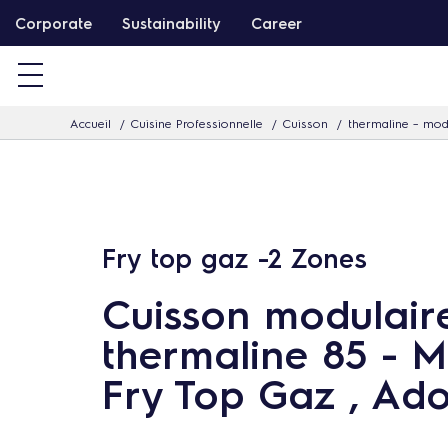
P
Corporate
Sustainability
Career
a
s
s
Accueil
Cuisine Professionnelle
Cuisson
thermaline – mod
e
r
d
i
r
Fry top gaz -2 Zones
e
Cuisson modulair
c
t
thermaline 85 - 
e
Fry Top Gaz , Ad
m
e