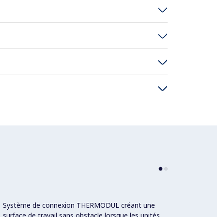
Système de connexion THERMODUL créant une
Indica
surface de travail sans obstacle lorsque les unités