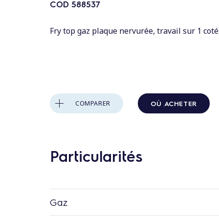
n
COD
588537
t
a
Fry top gaz plaque nervurée, travail sur 1 coté
u
c
o
n
t
OÙ ACHETER
COMPARER
e
n
u
Particularités
Gaz