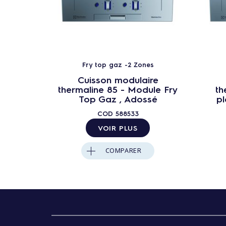
Fry top gaz -2 Zones
Cuisson modulaire
thermaline 85 - Module Fry
th
Top Gaz , Adossé
p
COD
588533
VOIR PLUS
COMPARER