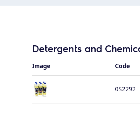
Detergents and Chemica
Image
Code
0S2292