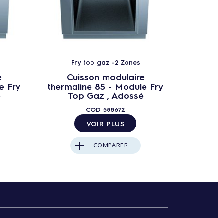
Fry top gaz -2 Zones
F
e
Cuisson modulaire
C
e Fry
thermaline 85 - Module Fry
therma
é
Top Gaz , Adossé
Top 
COD
588672
VOIR PLUS
COMPARER