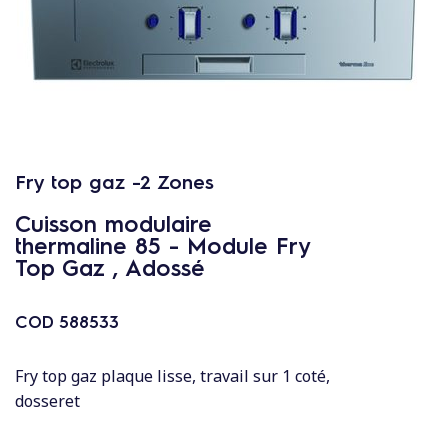
c
o
n
t
e
n
u
Fry top gaz -2 Zones
Cuisson modulaire
thermaline 85 - Module Fry
Top Gaz , Adossé
COD
588533
Fry top gaz plaque lisse, travail sur 1 coté,
dosseret