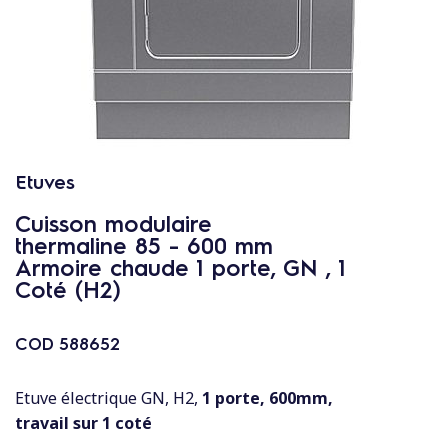
c
o
n
t
e
n
u
Etuves
Cuisson modulaire
thermaline 85 - 600 mm
Armoire chaude 1 porte, GN , 1
Coté (H2)
COD
588652
Etuve électrique GN, H2,
1 porte, 600mm,
travail sur 1 coté