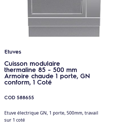
c
o
n
t
e
n
u
Etuves
Cuisson modulaire
thermaline 85 - 500 mm
Armoire chaude 1 porte, GN
conform, 1 Coté
COD
588655
Etuve électrique GN, 1 porte, 500mm, travail
sur 1 coté