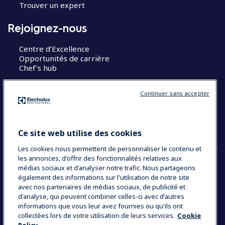
Trouver un expert
Rejoignez-nous
Centre d’Excellence
Opportunités de carrière
Chef’s hub
Restons en contact
Continuer sans accepter
Contact
Blog
Ce site web utilise des cookies
Les cookies nous permettent de personnaliser le contenu et
les annonces, d'offrir des fonctionnalités relatives aux
médias sociaux et d'analyser notre trafic. Nous partageons
également des informations sur l'utilisation de notre site
COUNTRY AND LANGUAGE
avec nos partenaires de médias sociaux, de publicité et
VOTRE SÉLECTION : FRANCE
d'analyse, qui peuvent combiner celles-ci avec d'autres
informations que vous leur avez fournies ou qu'ils ont
collectées lors de votre utilisation de leurs services.
Cookie