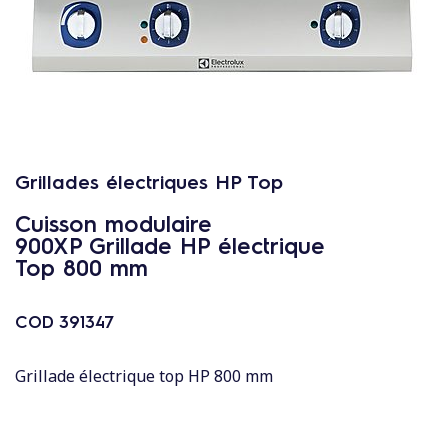
c
o
n
t
e
n
u
Grillades électriques HP Top
Cuisson modulaire
900XP Grillade HP électrique
Top 800 mm
COD
391347
Grillade électrique top HP 800 mm