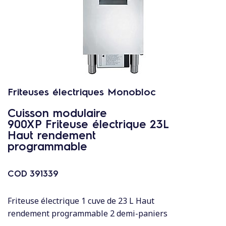
c
o
n
t
e
n
u
Friteuses électriques Monobloc
Cuisson modulaire
900XP Friteuse électrique 23L
Haut rendement
programmable
COD
391339
Friteuse électrique 1 cuve de 23 L Haut
rendement programmable 2 demi-paniers