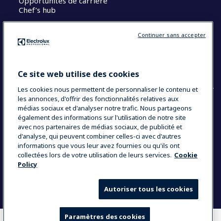
Opportunités de carrière
Chef’s hub
Restons en contact
Continuer sans accepter
Contact
Blog
Ce site web utilise des cookies
Les cookies nous permettent de personnaliser le contenu et
les annonces, d'offrir des fonctionnalités relatives aux
médias sociaux et d'analyser notre trafic. Nous partageons
également des informations sur l'utilisation de notre site
COUNTRY AND LANGUAGE
avec nos partenaires de médias sociaux, de publicité et
VOTRE SÉLECTION : FRANCE
d'analyse, qui peuvent combiner celles-ci avec d'autres
informations que vous leur avez fournies ou qu'ils ont
collectées lors de votre utilisation de leurs services.
Cookie
Policy
Data Privacy Statement
Politique de cookies
Mentions légales
CGV
Plan du site
Autoriser tous les cookies
Paramètres des cookies