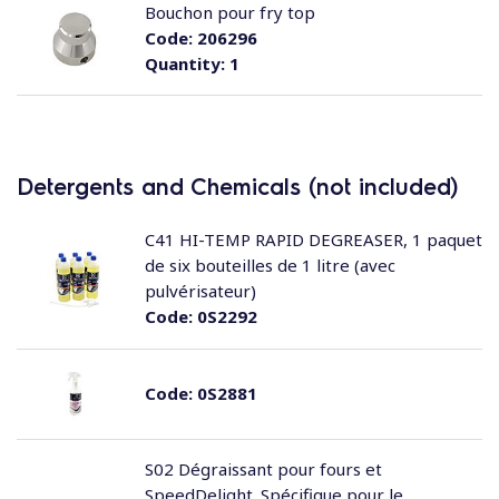
Bouchon pour fry top
Code:
206296
Quantity:
1
Detergents and Chemicals (not included)
C41 HI-TEMP RAPID DEGREASER, 1 paquet
de six bouteilles de 1 litre (avec
pulvérisateur)
Code:
0S2292
Code:
0S2881
S02 Dégraissant pour fours et
SpeedDelight. Spécifique pour le