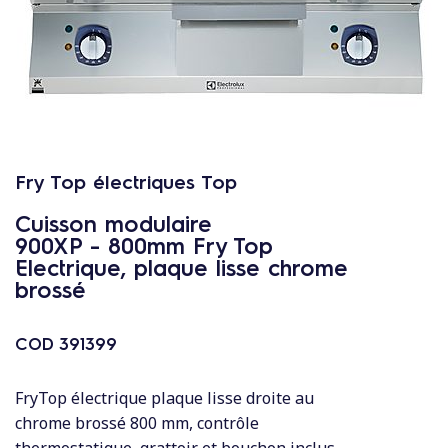
c
o
n
t
e
n
u
Fry Top électriques Top
Cuisson modulaire
900XP - 800mm Fry Top
Electrique, plaque lisse chrome
brossé
COD
391399
FryTop électrique plaque lisse droite au
chrome brossé 800 mm, contrôle