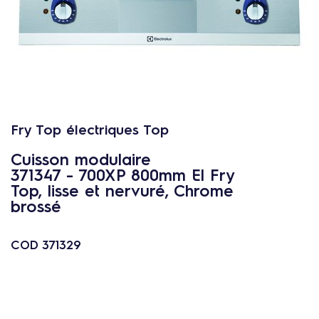
c
o
n
t
e
n
u
Fry Top électriques Top
Cuisson modulaire
371347 - 700XP 800mm El Fry
Top, lisse et nervuré, Chrome
brossé
COD
371329