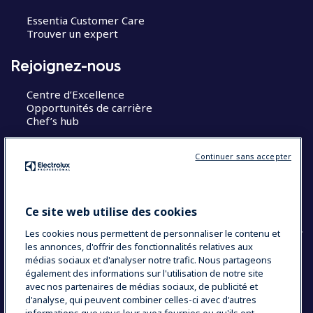
Essentia Customer Care
Trouver un expert
Rejoignez-nous
Centre d’Excellence
Opportunités de carrière
Chef’s hub
Restons en contact
Continuer sans accepter
Contact
Blog
Ce site web utilise des cookies
Les cookies nous permettent de personnaliser le contenu et
les annonces, d'offrir des fonctionnalités relatives aux
médias sociaux et d'analyser notre trafic. Nous partageons
également des informations sur l'utilisation de notre site
COUNTRY AND LANGUAGE
avec nos partenaires de médias sociaux, de publicité et
VOTRE SÉLECTION : FRANCE
d'analyse, qui peuvent combiner celles-ci avec d'autres