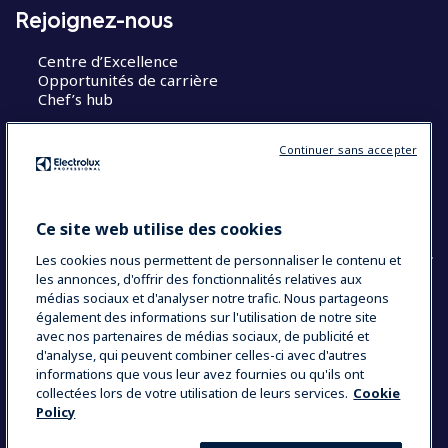
Rejoignez-nous
Centre d’Excellence
Opportunités de carrière
Chef’s hub
Restons en contact
Continuer sans accepter
Contact
Blog
Ce site web utilise des cookies
Les cookies nous permettent de personnaliser le contenu et
les annonces, d'offrir des fonctionnalités relatives aux
médias sociaux et d'analyser notre trafic. Nous partageons
également des informations sur l'utilisation de notre site
COUNTRY AND LANGUAGE
avec nos partenaires de médias sociaux, de publicité et
VOTRE SÉLECTION : FRANCE
d'analyse, qui peuvent combiner celles-ci avec d'autres
informations que vous leur avez fournies ou qu'ils ont
collectées lors de votre utilisation de leurs services.
Cookie
Policy
Data Privacy Statement
Politique de cookies
Mentions légales
CGV
Plan du site