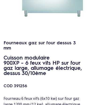
c
o
n
t
e
n
u
Fourneaux gaz sur four dessus 3
mm
Cuisson modulaire
900XP - 6 feux vifs HP sur four
gaz large, allumage électrique,
dessus 30/10ème
COD
391256
Fourneau 6 feux vifs (6x10 kw) sur four gaz
large 1200 mm (12 kw), allumage électrique,