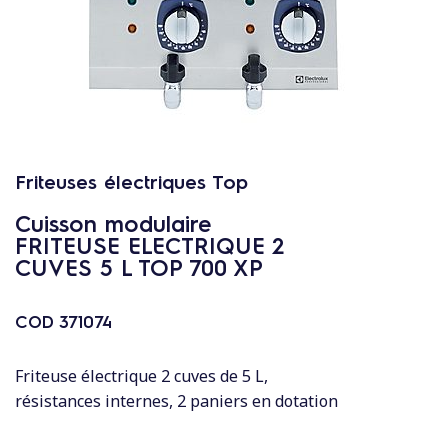
c
o
n
t
e
n
u
Friteuses électriques Top
Cuisson modulaire
FRITEUSE ELECTRIQUE 2
CUVES 5 L TOP 700 XP
COD
371074
Friteuse électrique 2 cuves de 5 L,
résistances internes, 2 paniers en dotation