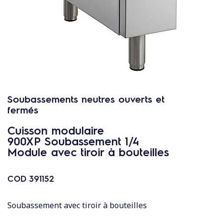
c
o
n
t
e
n
u
Soubassements neutres ouverts et
fermés
Cuisson modulaire
900XP Soubassement 1/4
Module avec tiroir à bouteilles
COD
391152
Soubassement avec tiroir à bouteilles