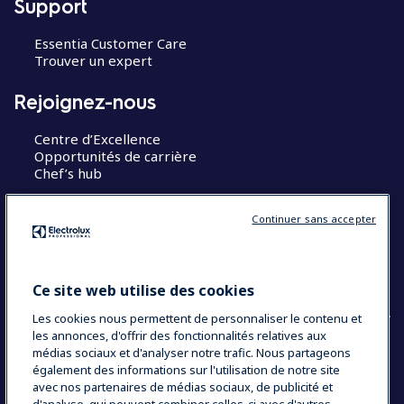
Support
Essentia Customer Care
Trouver un expert
Rejoignez-nous
Centre d’Excellence
Opportunités de carrière
Chef’s hub
Restons en contact
Continuer sans accepter
Contact
Blog
Ce site web utilise des cookies
Les cookies nous permettent de personnaliser le contenu et
les annonces, d'offrir des fonctionnalités relatives aux
médias sociaux et d'analyser notre trafic. Nous partageons
également des informations sur l'utilisation de notre site
COUNTRY AND LANGUAGE
avec nos partenaires de médias sociaux, de publicité et
VOTRE SÉLECTION : FRANCE