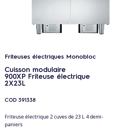
c
o
n
t
e
n
u
Friteuses électriques Monobloc
Cuisson modulaire
900XP Friteuse électrique
2X23L
COD
391338
Friteuse électrique 2 cuves de 23 L 4 demi-
paniers