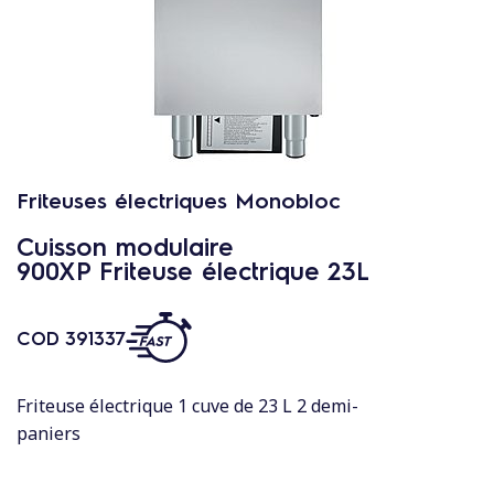
c
o
n
t
e
n
u
Friteuses électriques Monobloc
Cuisson modulaire
900XP Friteuse électrique 23L
COD
391337
Friteuse électrique 1 cuve de 23 L 2 demi-
paniers