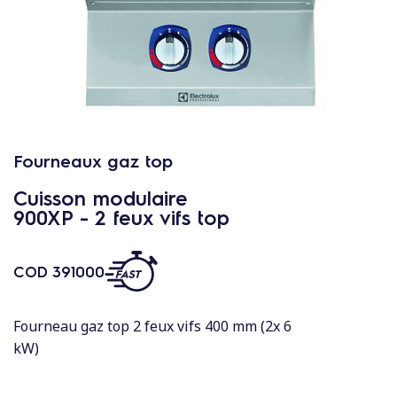
c
o
n
t
e
n
u
Fourneaux gaz top
Cuisson modulaire
900XP - 2 feux vifs top
COD
391000
Fourneau gaz top 2 feux vifs 400 mm (2x 6
kW)