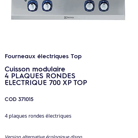
c
o
n
t
e
n
u
Fourneaux électriques Top
Cuisson modulaire
4 PLAQUES RONDES
ELECTRIQUE 700 XP TOP
COD
371015
4 plaques rondes électriques
Version alternative écologique dispo