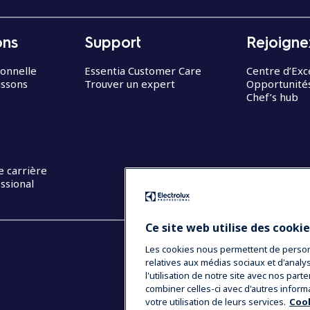
ons
Support
Rejoigne
ionnelle
Essentia Customer Care
Centre d’Exc
issons
Trouver un expert
Opportunités
Chef’s hub
e carrière
ssional
Ce site web utilise des cooki
Les cookies nous permettent de personna
relatives aux médias sociaux et d'anal
l'utilisation de notre site avec nos par
combiner celles-ci avec d'autres inform
votre utilisation de leurs services.
Cook