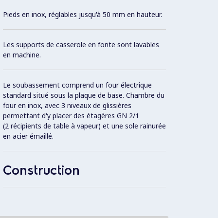
Pieds en inox, réglables jusqu'à 50 mm en hauteur.
Le mod
permet
élémen
Les supports de casserole en fonte sont lavables
à salis
en machine.
Plan d
Le soubassement comprend un four électrique
épaiss
standard situé sous la plaque de base. Chambre du
four en inox, avec 3 niveaux de glissières
permettant d'y placer des étagères GN 2/1
Pannea
(2 récipients de table à vapeur) et une sole rainurée
Brite.
en acier émaillé.
Construction