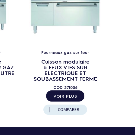
r
Fourneaux gaz sur four
Fo
e
Cuisson modulaire
C
R GAZ
6 FEUX VIFS SUR
FOU
EUTRE
ELECTRIQUE ET
S/F
SOUBASSEMENT FERME
COD
371006
VOIR PLUS
COMPARER