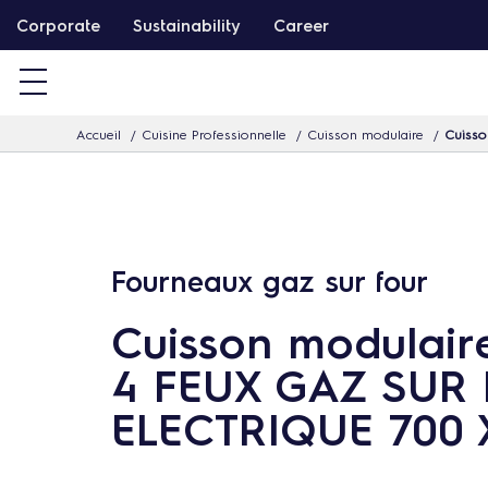
P
Corporate
Sustainability
Career
a
s
s
Accueil
Cuisine Professionnelle
Cuisson modulaire
Cuiss
e
r
d
i
r
Fourneaux gaz sur four
e
Cuisson modulair
c
t
4 FEUX GAZ SUR
e
ELECTRIQUE 700 
m
e