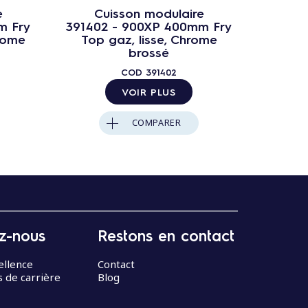
e
Cuisson modulaire
C
m Fry
391402 - 900XP 400mm Fry
39140
rome
Top gaz, lisse, Chrome
Top 
brossé
COD
391402
VOIR PLUS
COMPARER
z-nous
Restons en contact
ellence
Contact
 de carrière
Blog