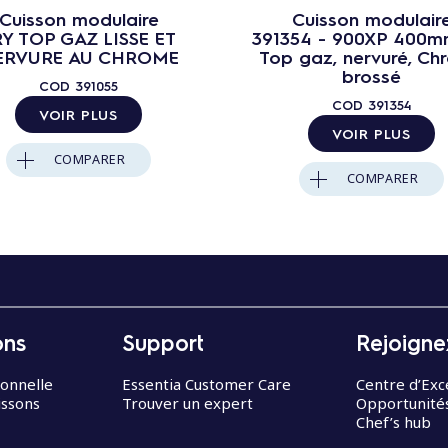
Cuisson modulaire
Cuisson modulair
RY TOP GAZ LISSE ET
391354 - 900XP 400m
ERVURE AU CHROME
Top gaz, nervuré, Ch
brossé
COD
391055
COD
391354
VOIR PLUS
VOIR PLUS
COMPARER
COMPARER
ons
Support
Rejoigne
ionnelle
Essentia Customer Care
Centre d’Exc
issons
Trouver un expert
Opportunités
Chef’s hub