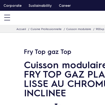
P
Corporate
Sustainability
Career
a
s
s
Accueil
Cuisine Professionnelle
Cuisson modulaire
900xp
e
r
d
Fry Top gaz Top
i
r
Cuisson modulair
e
FRY TOP GAZ PL
c
t
LISSE AU CHROM
e
INCLINEE
m
e