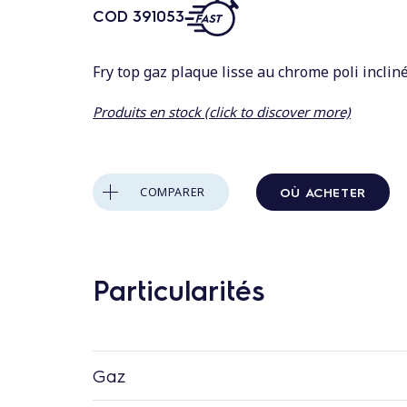
n
COD
391053
t
a
Fry top gaz plaque lisse au chrome poli incli
u
c
Produits en stock (click to discover more)
o
n
t
OÙ ACHETER
COMPARER
e
n
u
Particularités
Gaz