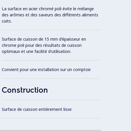
La surface en acier chromé poli évite le mélange
Le mod
des arômes et des saveurs des différents aliments
permet
cuits.
élémen
à salis
Surface de cuisson de 15 mm d'épaisseur en
chrome poli pour des résultats de cuisson
Plan d
optimaux et une facilité d'utilisation.
AISI30
Convient pour une installation sur un comptoir.
Pannea
Brite.
Construction
L'ense
une pl
Surface de cuisson entièrement lisse