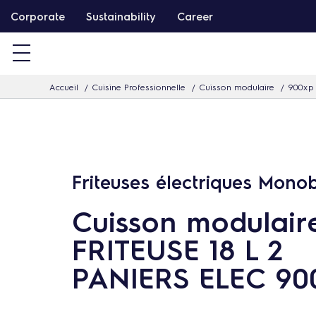
P
Corporate
Sustainability
Career
a
s
s
Accueil
Cuisine Professionnelle
Cuisson modulaire
900xp
e
r
d
i
r
Friteuses électriques Mono
e
Cuisson modulair
c
t
FRITEUSE 18 L 2
e
PANIERS ELEC 90
m
e