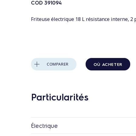
n
COD
391094
t
a
Friteuse électrique 18 L résistance interne, 2
u
c
o
n
t
OÙ ACHETER
COMPARER
e
n
u
Particularités
Électrique