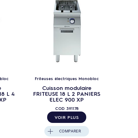
bloc
Friteuses électriques Monobloc
Friteu
e
Cuisson modulaire
C
8 L 4
FRITEUSE 18 L 2 PANIERS
FRITEU
 XP
ELEC 900 XP
PAN
COD
391178
VOIR PLUS
COMPARER