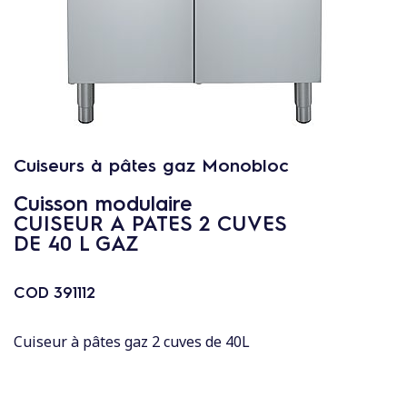
c
o
n
t
e
n
u
Cuiseurs à pâtes gaz Monobloc
Cuisson modulaire
CUISEUR A PATES 2 CUVES
DE 40 L GAZ
COD
391112
Cuiseur à pâtes gaz 2 cuves de 40L