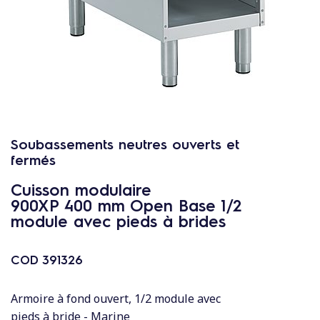
c
o
n
t
e
n
u
Soubassements neutres ouverts et
fermés
Cuisson modulaire
900XP 400 mm Open Base 1/2
module avec pieds à brides
COD
391326
Armoire à fond ouvert, 1/2 module avec
pieds à bride - Marine