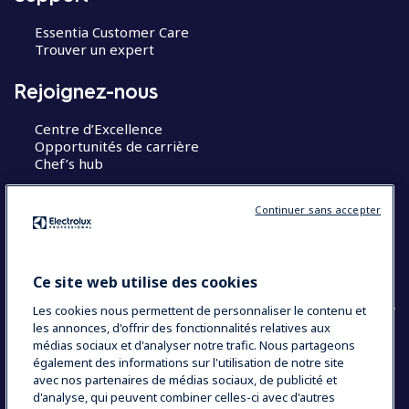
Essentia Customer Care
Trouver un expert
Rejoignez-nous
Centre d’Excellence
Opportunités de carrière
Chef’s hub
Restons en contact
Continuer sans accepter
Contact
Blog
Ce site web utilise des cookies
Les cookies nous permettent de personnaliser le contenu et
les annonces, d'offrir des fonctionnalités relatives aux
médias sociaux et d'analyser notre trafic. Nous partageons
également des informations sur l'utilisation de notre site
COUNTRY AND LANGUAGE
avec nos partenaires de médias sociaux, de publicité et
VOTRE SÉLECTION : FRANCE
d'analyse, qui peuvent combiner celles-ci avec d'autres