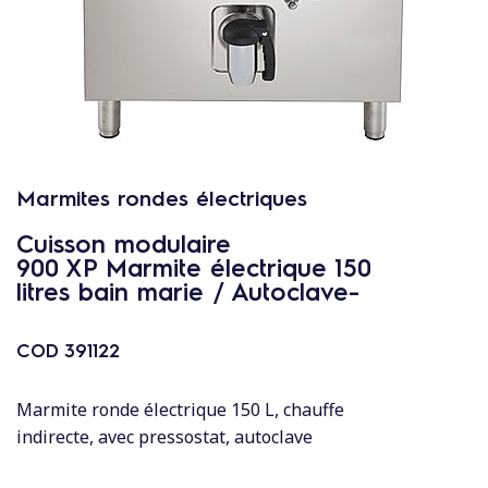
c
o
n
t
e
n
u
Marmites rondes électriques
Cuisson modulaire
900 XP Marmite électrique 150
litres bain marie / Autoclave-
COD
391122
Marmite ronde électrique 150 L, chauffe
indirecte, avec pressostat, autoclave