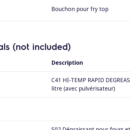
Bouchon pour fry top
ls (not included)
Description
C41 HI-TEMP RAPID DEGREASER,
litre (avec pulvérisateur)
S02 Dégraissant pour fours et