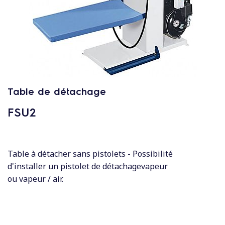
c
o
n
t
e
n
u
Table de détachage
FSU2
Table à détacher sans pistolets - Possibilité
d'installer un pistolet de détachagevapeur
ou vapeur / air.