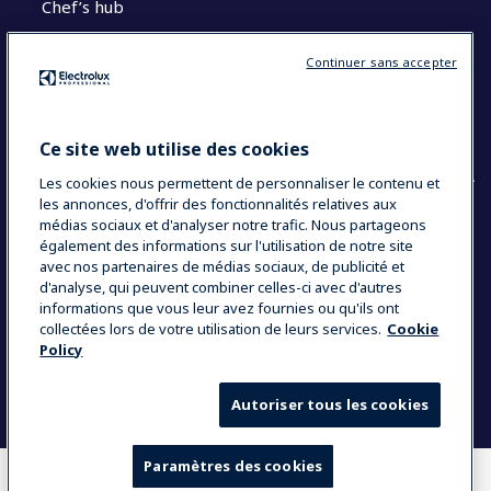
Chef’s hub
Restons en contact
Continuer sans accepter
Contact
Blog
Ce site web utilise des cookies
Les cookies nous permettent de personnaliser le contenu et
les annonces, d'offrir des fonctionnalités relatives aux
médias sociaux et d'analyser notre trafic. Nous partageons
également des informations sur l'utilisation de notre site
COUNTRY AND LANGUAGE
avec nos partenaires de médias sociaux, de publicité et
VOTRE SÉLECTION : FRANCE
d'analyse, qui peuvent combiner celles-ci avec d'autres
informations que vous leur avez fournies ou qu'ils ont
collectées lors de votre utilisation de leurs services.
Cookie
Policy
Data Privacy Statement
Politique de cookies
Mentions légales
CGV
Plan du site
Autoriser tous les cookies
Paramètres des cookies
OÙ ACHETER
COMPARER