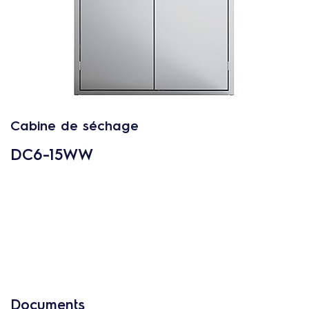
c
o
n
t
e
n
u
Cabine de séchage
DC6-15WW
Documents