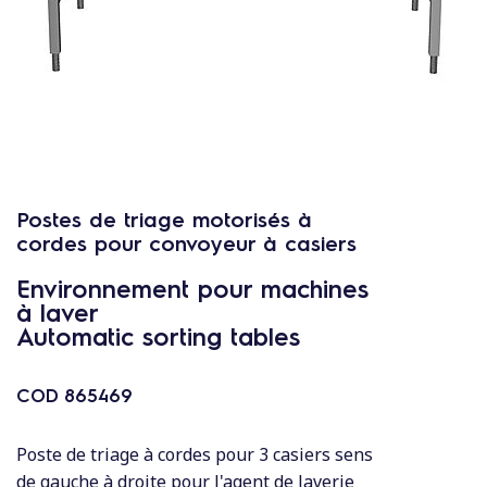
c
o
n
t
e
n
u
Postes de triage motorisés à
cordes pour convoyeur à casiers
Environnement pour machines
à laver
Automatic sorting tables
COD
865469
Poste de triage à cordes pour 3 casiers sens
de gauche à droite pour l'agent de laverie