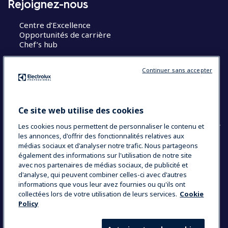
Rejoignez-nous
Centre d’Excellence
Opportunités de carrière
Chef’s hub
Restons en contact
Continuer sans accepter
Contact
Blog
Ce site web utilise des cookies
Les cookies nous permettent de personnaliser le contenu et
les annonces, d'offrir des fonctionnalités relatives aux
médias sociaux et d'analyser notre trafic. Nous partageons
également des informations sur l'utilisation de notre site
COUNTRY AND LANGUAGE
avec nos partenaires de médias sociaux, de publicité et
VOTRE SÉLECTION : FRANCE
d'analyse, qui peuvent combiner celles-ci avec d'autres
informations que vous leur avez fournies ou qu'ils ont
collectées lors de votre utilisation de leurs services.
Cookie
Policy
Data Privacy Statement
Politique de cookies
Mentions légales
CGV
Plan du site