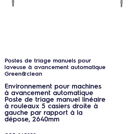
c
o
n
t
e
n
u
Postes de triage manuels pour
laveuse à avancement automatique
Green&clean
Environnement pour machines
à avancement automatique
Poste de triage manuel linéaire
à rouleaux 5 casiers droite à
gauche par rapport à la
dépose, 2640mm