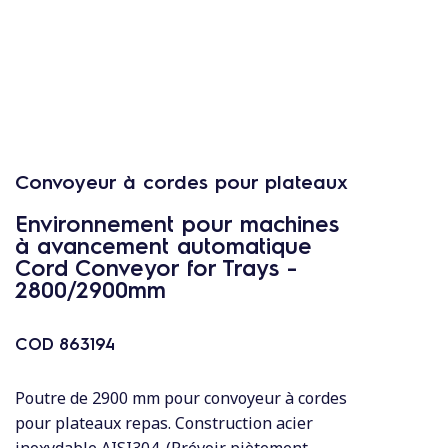
c
o
n
t
e
n
u
Convoyeur à cordes pour plateaux
Environnement pour machines
à avancement automatique
Cord Conveyor for Trays -
2800/2900mm
COD
863194
Poutre de 2900 mm pour convoyeur à cordes
pour plateaux repas. Construction acier