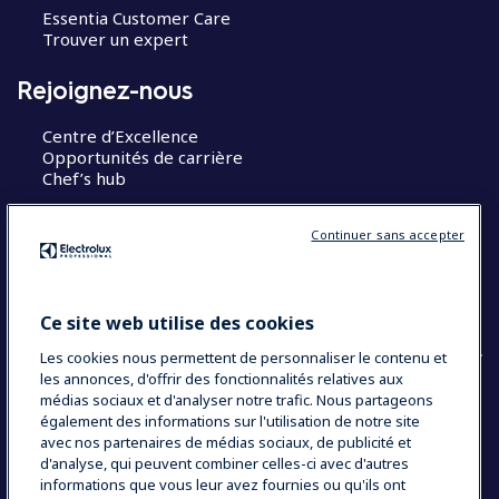
Essentia Customer Care
Trouver un expert
Rejoignez-nous
Centre d’Excellence
Opportunités de carrière
Chef’s hub
Restons en contact
Continuer sans accepter
Contact
Blog
Ce site web utilise des cookies
Les cookies nous permettent de personnaliser le contenu et
les annonces, d'offrir des fonctionnalités relatives aux
médias sociaux et d'analyser notre trafic. Nous partageons
également des informations sur l'utilisation de notre site
COUNTRY AND LANGUAGE
avec nos partenaires de médias sociaux, de publicité et
VOTRE SÉLECTION : FRANCE
d'analyse, qui peuvent combiner celles-ci avec d'autres
informations que vous leur avez fournies ou qu'ils ont