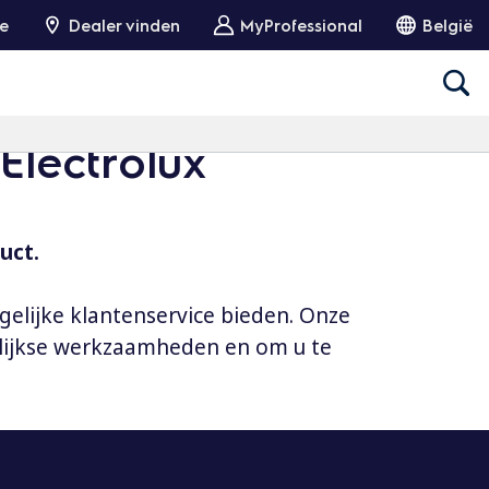
ie
Dealer vinden
MyProfessional
België
Electrolux
uct.
gelijke klantenservice bieden. Onze
elijkse werkzaamheden en om u te