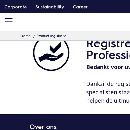
G
Corporate
Sustainability
Career
a
d
o
Home
Product registratie
o
Registr
r
Profess
n
a
Bedankt voor uw
a
r
Dankzij de regis
d
specialisten st
e
helpen de uitmu
i
n
h
Over ons