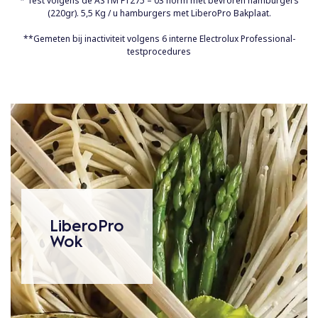
* Test volgens de ASTM F1275 – 03 norm met bevroren hamburgers
(220gr). 5,5 Kg / u hamburgers met LiberoPro Bakplaat.
**Gemeten bij inactiviteit volgens 6 interne Electrolux Professional-
testprocedures
LiberoPro
Wok