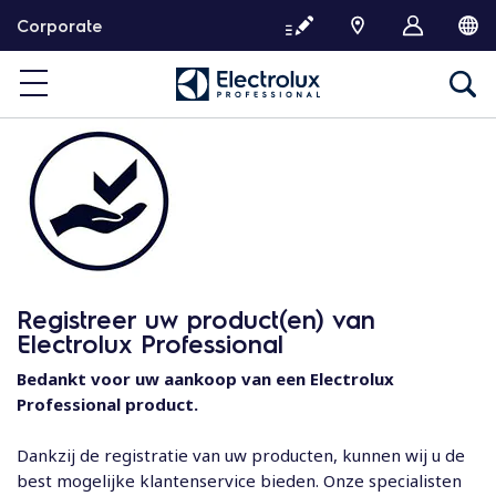
G
Corporate
a
d
o
o
r
n
a
a
r
d
e
Registreer uw product(en) van
i
Electrolux Professional
n
h
Bedankt voor uw aankoop van een Electrolux
o
Professional product.
u
d
Dankzij de registratie van uw producten, kunnen wij u de
best mogelijke klantenservice bieden. Onze specialisten