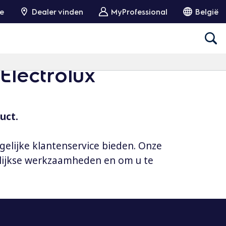
ie
Dealer vinden
MyProfessional
België
Electrolux
uct.
gelijke klantenservice bieden. Onze
elijkse werkzaamheden en om u te