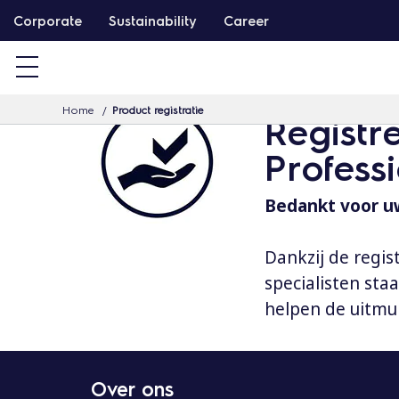
G
Corporate
Sustainability
Career
a
d
o
Home
Product registratie
o
Registr
r
Profess
n
a
Bedankt voor uw
a
r
Dankzij de regis
d
specialisten st
e
helpen de uitmu
i
n
h
Over ons