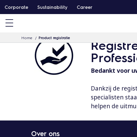
G
Corporate
Sustainability
Career
a
d
o
Home
Product registratie
o
Registr
r
Profess
n
a
Bedankt voor uw
a
r
Dankzij de regis
d
specialisten st
e
helpen de uitmu
i
n
h
Over ons