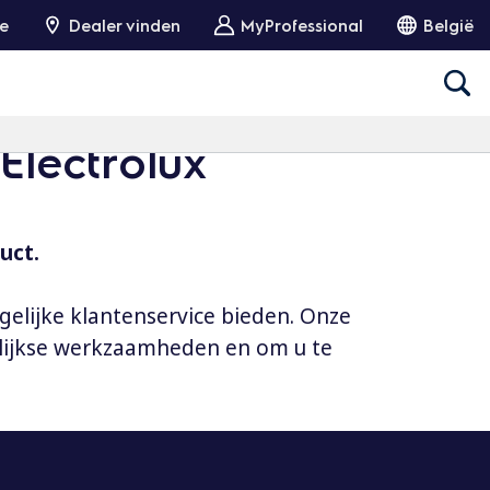
ie
Dealer vinden
MyProfessional
België
Electrolux
uct.
gelijke klantenservice bieden. Onze
elijkse werkzaamheden en om u te