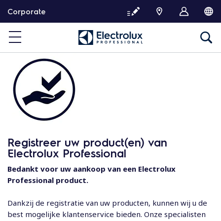
G
Corporate
a
d
o
o
r
n
a
a
r
d
e
Registreer uw product(en) van
i
Electrolux Professional
n
h
Bedankt voor uw aankoop van een Electrolux
o
Professional product.
u
d
Dankzij de registratie van uw producten, kunnen wij u de
best mogelijke klantenservice bieden. Onze specialisten