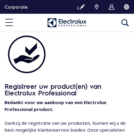
G
Corporate
a
d
o
o
r
n
a
a
r
d
e
Registreer uw product(en) van
i
Electrolux Professional
n
h
Bedankt voor uw aankoop van een Electrolux
o
Professional product.
u
d
Dankzij de registratie van uw producten, kunnen wij u de
best mogelijke klantenservice bieden. Onze specialisten