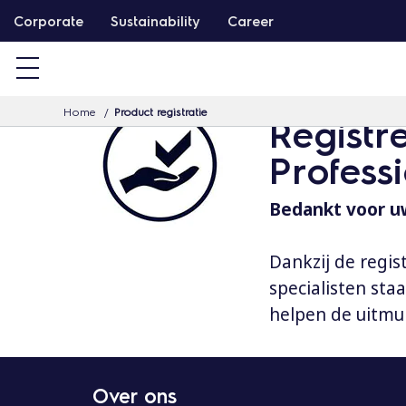
G
Corporate
Sustainability
Career
a
d
o
Home
Product registratie
o
Registr
r
Profess
n
a
Bedankt voor uw
a
r
Dankzij de regis
d
specialisten st
e
helpen de uitmu
i
n
h
Over ons