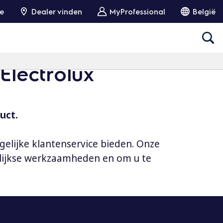
ie
Dealer vinden
MyProfessional
België
Electrolux
uct.
gelijke klantenservice bieden. Onze
elijkse werkzaamheden en om u te