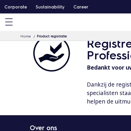
G
Corporate
Sustainability
Career
a
d
o
Home
Product registratie
o
Registr
r
Profess
n
a
Bedankt voor uw
a
r
Dankzij de regis
d
specialisten st
e
helpen de uitmu
i
n
h
Over ons