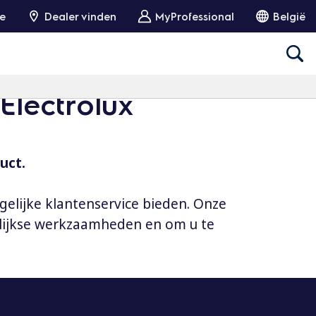
ie
Dealer vinden
MyProfessional
België
Electrolux
uct.
gelijke klantenservice bieden. Onze
elijkse werkzaamheden en om u te