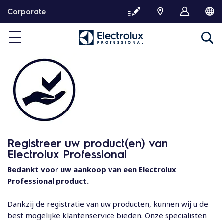
G
Corporate
a
d
o
o
r
n
a
a
r
d
e
Registreer uw product(en) van
i
Electrolux Professional
n
h
Bedankt voor uw aankoop van een Electrolux
o
Professional product.
u
d
Dankzij de registratie van uw producten, kunnen wij u de
best mogelijke klantenservice bieden. Onze specialisten