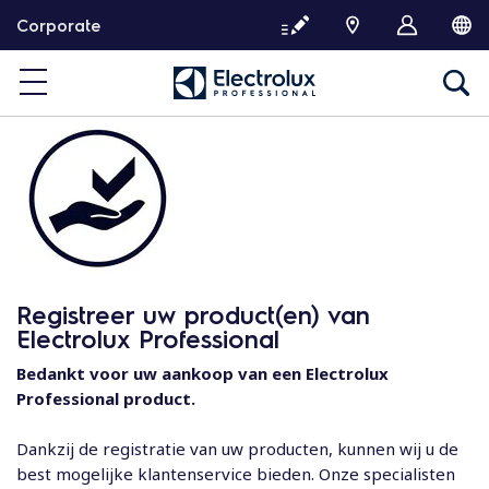
G
Corporate
a
d
o
o
r
n
a
a
r
d
e
Registreer uw product(en) van
i
Electrolux Professional
n
h
Bedankt voor uw aankoop van een Electrolux
o
Professional product.
u
d
Dankzij de registratie van uw producten, kunnen wij u de
best mogelijke klantenservice bieden. Onze specialisten