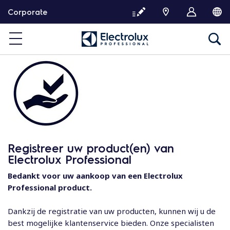
G
Corporate
a
d
o
o
r
n
a
a
r
d
e
Registreer uw product(en) van
i
Electrolux Professional
n
h
Bedankt voor uw aankoop van een Electrolux
o
Professional product.
u
d
Dankzij de registratie van uw producten, kunnen wij u de
best mogelijke klantenservice bieden. Onze specialisten