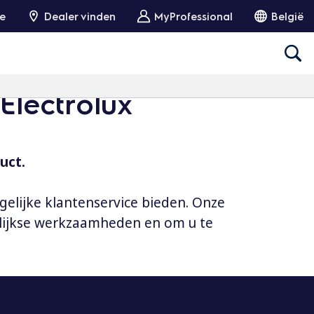
ie
Dealer vinden
MyProfessional
België
Electrolux
uct.
gelijke klantenservice bieden. Onze
elijkse werkzaamheden en om u te