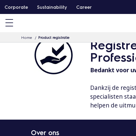
G
Corporate
Sustainability
Career
a
d
o
Home
Product registratie
o
Registr
r
Profess
n
a
Bedankt voor uw
a
r
Dankzij de regis
d
specialisten st
e
helpen de uitmu
i
n
h
Over ons