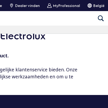
ie
Dealer vinden
MyProfessional
België
Electrolux
uct.
gelijke klantenservice bieden. Onze
elijkse werkzaamheden en om u te