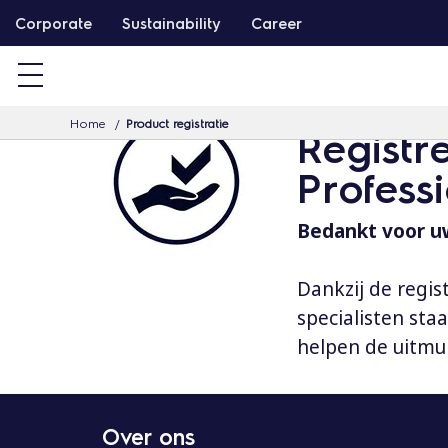
G
Corporate
Sustainability
Career
a
d
o
Home
Product registratie
o
Registr
r
Profess
n
a
Bedankt voor uw
a
r
Dankzij de regis
d
specialisten st
e
helpen de uitmu
i
n
h
Over ons